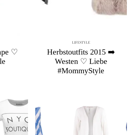
LIFESTYLE
Cape ♡
Herbstoutfits 2015 ➡️
le
Westen ♡ Liebe
#MommyStyle