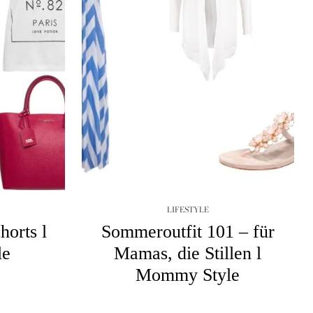
LIFESTYLE
horts l
Sommeroutfit 101 – für
le
Mamas, die Stillen l
Mommy Style