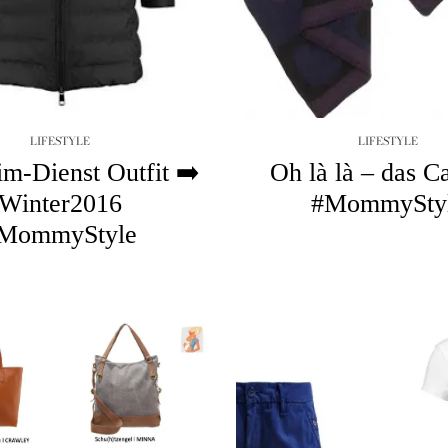
LIFESTYLE
LIFESTYLE
m-Dienst Outfit ➡️
Oh là là – das 
Winter2016
#MommySty
MommyStyle