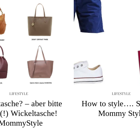
LIFESTYLE
LIFESTYLE
asche? – aber bitte
How to style…. S
 (!) Wickeltasche!
Mommy Sty
MommyStyle