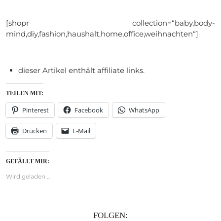
[shopr collection=“baby,body-
mind,diy,fashion,haushalt,home,office,weihnachten“]
dieser Artikel enthält affiliate links.
TEILEN MIT:
Pinterest
Facebook
WhatsApp
Drucken
E-Mail
GEFÄLLT MIR:
Wird geladen …
FOLGEN: