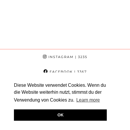
INSTAGRAM
| 3235
FACEBOOK
| 3367
Diese Website verwendet Cookies. Wenn du
PINTEREST
| 1700
die Website weiterhin nutzt, stimmst du der
Verwendung von Cookies zu.
Learn more
YOUTUBE
| 12780
OK
© 2026
NEW MAMAS WORLD
DATENSCHUTZ
IMPRESSUM
THEME CREATED BY
pipdig