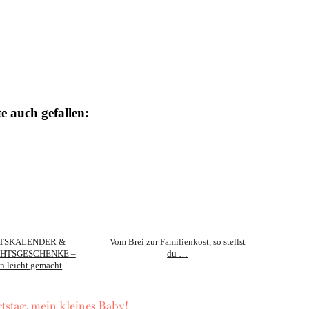
e auch gefallen:
TSKALENDER &
Vom Brei zur Familienkost, so stellst
HTSGESCHENKE –
du …
n leicht gemacht
stag, mein kleines Baby!