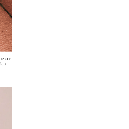
besser
olen