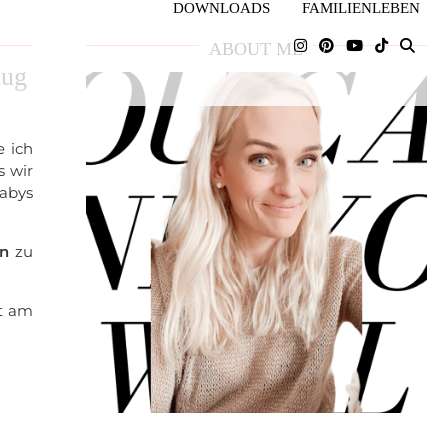
DOWNLOADS
FAMILIENLEBEN
ABOUT ME
lug
 ich
s wir
abys
n
zu
ut am