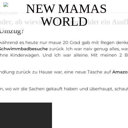
MILIENLEBEN
der, ab wievielen Taschen gildet ein Ausf
 Umzug?
, während es heute nur maue 20 Grad gab mit Regen denke
Schwimmbadbesuche
zurück. Ich war naiv genug alles, wa
Ohne Kinderwagen. Und ich war alleine. Mit meinen 2 B
andlung zurück zu Hause war, eine neue Tasche auf
Amazo
en, wo wir die Sachen gekauft haben und überhaupt, scha