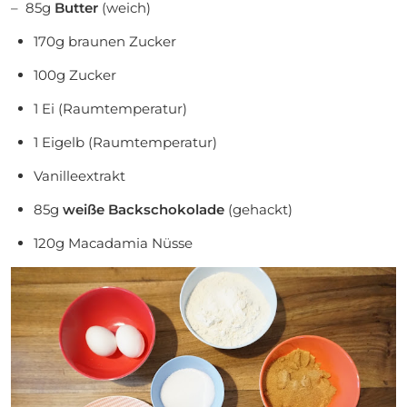
– 85g
Butter
(weich)
170g braunen Zucker
100g Zucker
1 Ei (Raumtemperatur)
1 Eigelb (Raumtemperatur)
Vanilleextrakt
85g
weiße
Backschokolade
(gehackt)
120g Macadamia Nüsse