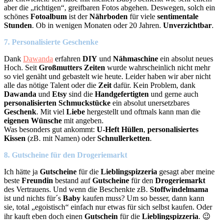
aber die „richtigen“, greifbaren Fotos abgehen. Deswegen, solch ein
schönes
Fotoalbum
ist der
Nährboden
für viele
sentimentale
Stunden
. Ob in wenigen Monaten oder 20 Jahren.
Unverzichtbar
.
7. Personalisierte Geschenke
Dank
Dawanda
erfahren
DIY
und
Nähmaschine
ein absolut neues
Hoch. Seit
Großmutters Zeiten
wurde wahrscheinlich nicht mehr
so viel genäht und gebastelt wie heute. Leider haben wir aber nicht
alle das nötige Talent oder die
Zeit
dafür. Kein Problem, dank
Dawanda
und
Etsy
sind die
Handgefertigten
und gerne auch
personalisierten Schmuckstücke
ein absolut unersetzbares
Geschenk
. Mit viel
Liebe
hergestellt und oftmals kann man die
eigenen Wünsche
mit angeben.
Was besonders gut ankommt:
U-Heft Hüllen
,
personalisiertes
Kissen
(zB. mit Namen) oder
Schnullerketten
.
8. Gutscheine für den Drogeriemarkt
Ich hätte ja
Gutscheine
für die
Lieblingspizzeria
gesagt aber meine
beste
Freundin
bestand auf
Gutscheine
für den
Drogeriemarkt
des Vertrauens. Und wenn die Beschenkte zB.
Stoffwindelmama
ist und nichts für´s
Baby
kaufen muss? Um so besser, dann kann
sie, total „egoistisch“ einfach nur etwas für sich selbst kaufen. Oder
ihr kauft eben doch einen
Gutschein
für die
Lieblingspizzeria
. 😉