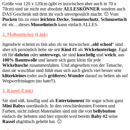
Größe von 120 x 120cm (gibt es inzwischen aber auch in 70 x
70cm) sind sie nicht nur absolute
ALLESKÖNNER
sondern auch
DAS Geschenk mit dem ihr euch unvergesslich macht. 🙂 Vom
Pucken
bis zu einer
leichten Decke
,
Sonnenschutz
,
Schmusetuch
etc etc…dieses
Musselintuch
kann einfach ALLES.
2. Moltontücher (Link)
Irgendwie scheint es fast also ob sie inzwischen „
old school
“ sind
aber ich persönlich liebe sie seit
Kind #1
als
Wickelunterlage
. Egal
ob für
daheim
oder
unterwegs
, sie sind
kuschelig
und
weich
, aus
100% Baumwolle
und lassen sich ganz klein für jede
Wickeltasche
zusammenfalten. Und abgesehen von der Tatsache,
dass sie waschbar sind fühlt man sich auch gleich viel besser sein
klitzekleines
(oder auch
größeres
)
Wunder
darauf zu betten als auf
Wegwerfeinlagen (no hate!!).
3. Rassel (Link)
Sie sind süß, knuffig und als
Entertainment
für sogar schon ganz
Mini Babys
unerlässlich. In den verschiedensten Formen und
Farben, nicht zuletzt Materialien sind mir die von
bellybutton
einfach die liebsten und hier erprobt weil bereits
Baby #2
seine
Rassel
abgöttisch geliebt hat. 🙂