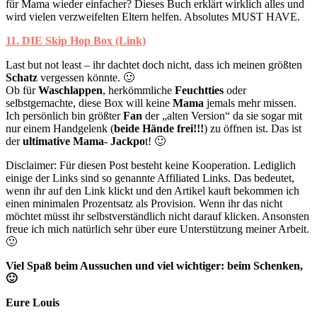
für Mama wieder einfacher? Dieses Buch erklärt wirklich alles und
wird vielen verzweifelten Eltern helfen. Absolutes MUST HAVE.
11. DIE Skip Hop Box (Link)
Last but not least – ihr dachtet doch nicht, dass ich meinen größten
Schatz
vergessen könnte. 🙂
Ob für
Waschlappen
, herkömmliche
Feuchtties
oder
selbstgemachte, diese Box will keine
Mama
jemals mehr missen.
Ich persönlich bin größter
Fan
der „alten Version“ da sie sogar mit
nur einem Handgelenk (
beide Hände frei!!!
) zu öffnen ist. Das ist
der
ultimative Mama- Jackpo
t! 🙂
Disclaimer: Für diesen Post besteht keine Kooperation. Lediglich
einige der Links sind so genannte Affiliated Links. Das bedeutet,
wenn ihr auf den Link klickt und den Artikel kauft bekommen ich
einen minimalen Prozentsatz als Provision. Wenn ihr das nicht
möchtet müsst ihr selbstverständlich nicht darauf klicken. Ansonsten
freue ich mich natürlich sehr über eure Unterstützung meiner Arbeit.
🙂
Viel Spaß beim Aussuchen und viel wichtiger: beim Schenken,
🙂
Eure Louis