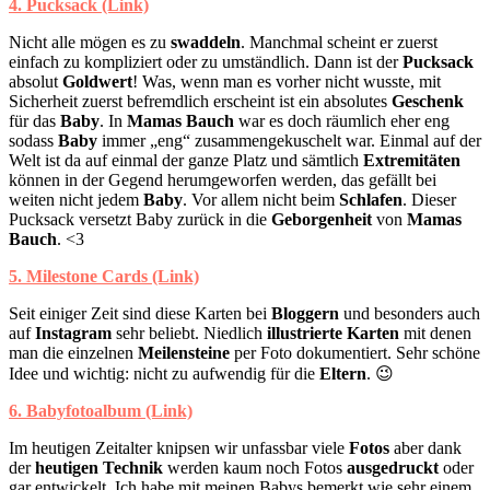
4. Pucksack (Link)
Nicht alle mögen es zu
swaddeln
. Manchmal scheint er zuerst
einfach zu kompliziert oder zu umständlich. Dann ist der
Pucksack
absolut
Goldwert
! Was, wenn man es vorher nicht wusste, mit
Sicherheit zuerst befremdlich erscheint ist ein absolutes
Geschenk
für das
Baby
. In
Mamas Bauch
war es doch räumlich eher eng
sodass
Baby
immer „eng“ zusammengekuschelt war. Einmal auf der
Welt ist da auf einmal der ganze Platz und sämtlich
Extremitäten
können in der Gegend herumgeworfen werden, das gefällt bei
weiten nicht jedem
Baby
. Vor allem nicht beim
Schlafen
. Dieser
Pucksack versetzt Baby zurück in die
Geborgenheit
von
Mamas
Bauch
. <3
5. Milestone Cards (Link)
Seit einiger Zeit sind diese Karten bei
Bloggern
und besonders auch
auf
Instagram
sehr beliebt. Niedlich
illustrierte Karten
mit denen
man die einzelnen
Meilensteine
per Foto dokumentiert. Sehr schöne
Idee und wichtig: nicht zu aufwendig für die
Eltern
. 😉
6. Babyfotoalbum (Link)
Im heutigen Zeitalter knipsen wir unfassbar viele
Fotos
aber dank
der
heutigen Technik
werden kaum noch Fotos
ausgedruckt
oder
gar entwickelt. Ich habe mit meinen Babys bemerkt wie sehr einem