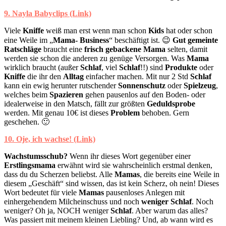
9. Nayla Babyclips (Link)
Viele
Kniffe
weiß man erst wenn man schon
Kids
hat oder schon
eine Weile im „
Mama- Business
“ beschäftigt ist. 😉
Gut gemeinte
Ratschläge
braucht eine
frisch gebackene Mama
selten, damit
werden sie schon die anderen zu genüge Versorgen. Was
Mama
wirklich braucht (außer
Schlaf
, viel
Schlaf
!!) sind
Produkte
oder
Kniffe
die ihr den
Alltag
einfacher machen. Mit nur 2 Std
Schlaf
kann ein ewig herunter rutschender
Sonnenschutz
oder
Spielzeug
,
welches beim
Spazieren
gehen pausenlos auf den Boden- oder
idealerweise in den Matsch, fällt zur größten
Geduldsprobe
werden. Mit genau 10€ ist dieses
Problem
behoben. Gern
geschehen. 🙂
10. Oje, ich wachse! (Link)
Wachstumsschub?
Wenn ihr dieses Wort gegenüber einer
Erstlingsmama
erwähnt wird sie wahrscheinlich erstmal denken,
dass du du Scherzen beliebst. Alle
Mamas
, die bereits eine Weile in
diesem „Geschäft“ sind wissen, das ist kein Scherz, oh nein! Dieses
Wort bedeutet für viele
Mamas
pausenloses Anlegen mit
einhergehendem Milcheinschuss und noch
weniger
Schlaf
. Noch
weniger? Oh ja, NOCH weniger
Schlaf
. Aber warum das alles?
Was passiert mit meinem kleinen Liebling? Und, ab wann wird es