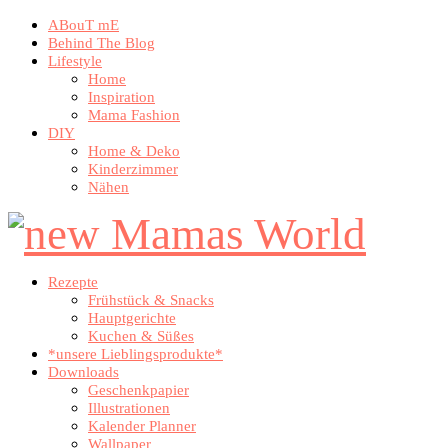
ABouT mE
Behind The Blog
Lifestyle
Home
Inspiration
Mama Fashion
DIY
Home & Deko
Kinderzimmer
Nähen
Rezepte
Frühstück & Snacks
Hauptgerichte
Kuchen & Süßes
*unsere Lieblingsprodukte*
Downloads
Geschenkpapier
Illustrationen
Kalender Planner
Wallpaper