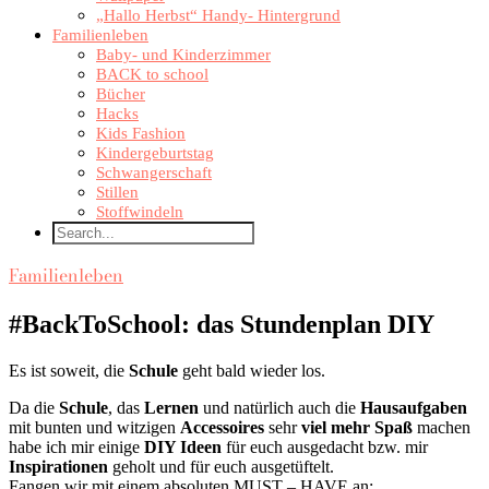
„Hallo Herbst“ Handy- Hintergrund
Familienleben
Baby- und Kinderzimmer
BACK to school
Bücher
Hacks
Kids Fashion
Kindergeburtstag
Schwangerschaft
Stillen
Stoffwindeln
Familienleben
#BackToSchool: das Stundenplan DIY
Es ist soweit, die
Schule
geht bald wieder los.
Da die
Schule
, das
Lernen
und natürlich auch die
Hausaufgaben
mit bunten und witzigen
Accessoires
sehr
viel mehr Spaß
machen
habe ich mir einige
DIY Ideen
für euch ausgedacht bzw. mir
Inspirationen
geholt und für euch ausgetüftelt.
Fangen wir mit einem absoluten MUST – HAVE an: