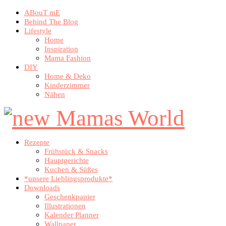
ABouT mE
Behind The Blog
Lifestyle
Home
Inspiration
Mama Fashion
DIY
Home & Deko
Kinderzimmer
Nähen
Rezepte
Frühstück & Snacks
Hauptgerichte
Kuchen & Süßes
*unsere Lieblingsprodukte*
Downloads
Geschenkpapier
Illustrationen
Kalender Planner
Wallpaper