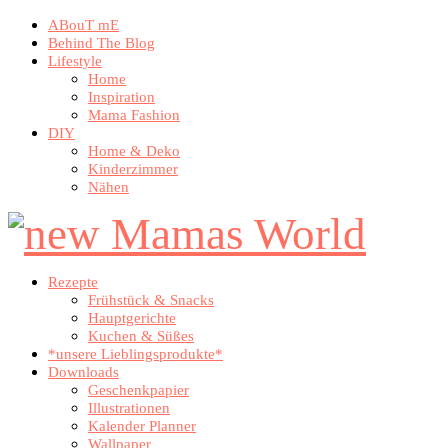
ABouT mE
Behind The Blog
Lifestyle
Home
Inspiration
Mama Fashion
DIY
Home & Deko
Kinderzimmer
Nähen
Rezepte
Frühstück & Snacks
Hauptgerichte
Kuchen & Süßes
*unsere Lieblingsprodukte*
Downloads
Geschenkpapier
Illustrationen
Kalender Planner
Wallpaper