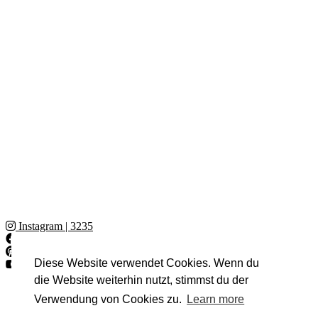
Instagram
| 3235
Facebook
| 3367
Pinterest
| 1700
Diese Website verwendet Cookies. Wenn du
YouTube
| 12780
© 2026
new Mamas World
die Website weiterhin nutzt, stimmst du der
Verwendung von Cookies zu.
Learn more
Datenschutz
Impressum